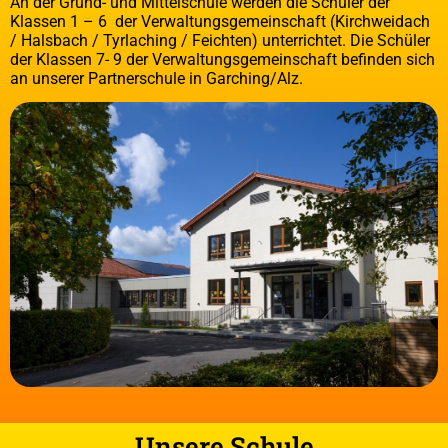
An der Grund- und Mittelschule werden die Schüler der
Klassen 1 – 6 der Verwaltungsgemeinschaft (Kirchweidach
/ Halsbach / Tyrlaching / Feichten) unterrichtet. Die Schüler
der Klassen 7- 9 der Verwaltungsgemeinschaft befinden sich
an unserer Partnerschule in Garching/Alz.
Unsere Schule