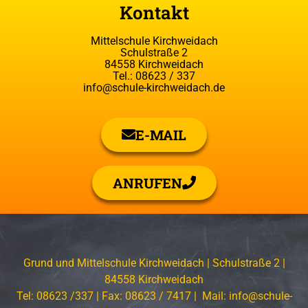
Kontakt
Mittelschule Kirchweidach
Schulstraße 2
84558 Kirchweidach
Tel.: 08623 / 337
info@schule-kirchweidach.de
E-MAIL
ANRUFEN
Grund und Mittelschule Kirchweidach | Schulstraße 2 |
84558 Kirchweidach
Tel: 08623 /337 | Fax: 08623 / 7417 | Mail: info@schule-