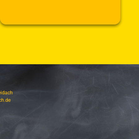
eidach
ch.de