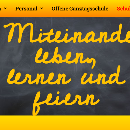
n
Personal
Offene Ganztagsschule
Schu
Miteinand
leben,
lernen und
feiern