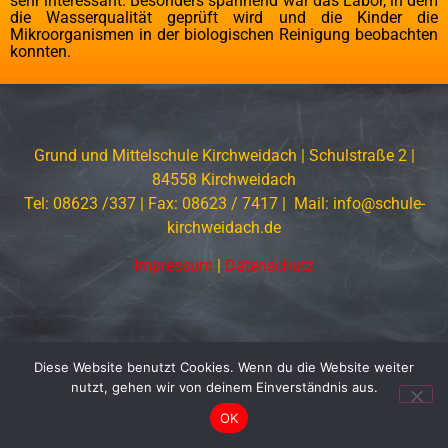
sehr interessant. Besonders spannend war das Labor, in dem
die Wasserqualität geprüft wird und die Kinder die
Mikroorganismen in der biologischen Reinigung beobachten
konnten.
Grund und Mittelschule Kirchweidach | Schulstraße 2 |
84558 Kirchweidach
Tel: 08623 /337 | Fax: 08623 / 7417 | Mail: info@schule-
kirchweidach.de
Impressum
|
Datenschutz
Diese Website benutzt Cookies. Wenn du die Website weiter
nutzt, gehen wir von deinem Einverständnis aus.
OK