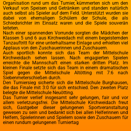
Organisation rund um das Turnier, kümmerten sich um den
Verkauf von Speisen und Getränken und standen natürlich
auch selbst als Spieler auf dem Feld. Unterstützt wurden sie
dabei von ehemaligen Schülern der Schule, die als
Schiedsrichter im Einsatz waren und die Spiele souverän
leiteten.
Nach einer spannenden Vorrunde sorgten die Mädchen der
Klassen 5 und 6 aus Kirchweidach mit einem begeisternden
Tanzauftritt für eine unterhaltsame Einlage und erhielten viel
Applaus von den Zuschauerinnen und Zuschauern.
Auch sportlich konnte sich das Team der Mittelschule
Kirchweidach sehen lassen. Nach engagierten Spielen
erreichte die Mannschaft einen starken dritten Platz. Im
kleinen Finale setzte sich das Team in einem dramatischen
Spiel gegen die Mittelschule Altötting mit 7:6 nach
Siebenmeterschießen durch.
Den Turniersieg sicherte sich die Mittelschule Burghausen,
die das Finale mit 3:0 für sich entschied. Den zweiten Platz
belegte die Mittelschule Neuötting.
Das Turnier verlief insgesamt sehr gelungen, fair und vor
allem verletzungsfrei. Die Mittelschule Kirchweidach freut
sich, Gastgeber dieser gelungenen Sportveranstaltung
gewesen zu sein und bedankt sich bei allen Helferinnen und
Helfern, Spielerinnen und Spielern sowie den Zuschauern für
einen rundum gelungenen Turniertag